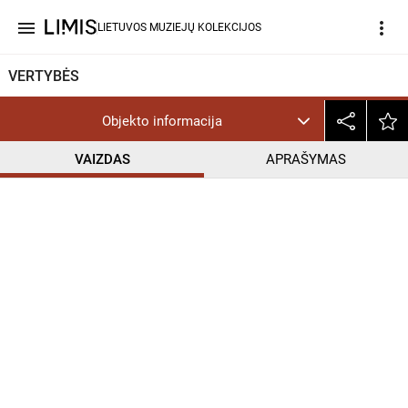
menu
more_vert
LIETUVOS MUZIEJŲ KOLEKCIJOS
VERTYBĖS
Objekto informacija
VAIZDAS
APRAŠYMAS