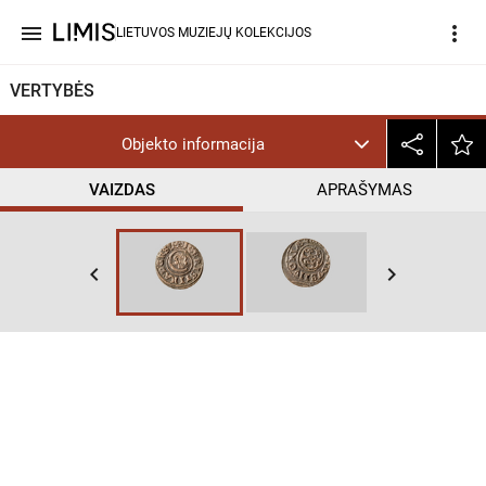
menu
more_vert
LIETUVOS MUZIEJŲ KOLEKCIJOS
VERTYBĖS
Objekto informacija
VAIZDAS
APRAŠYMAS
keyboard_arrow_left
keyboard_arrow_right