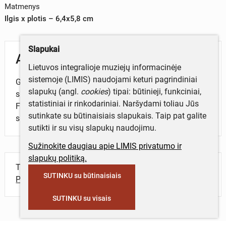
Matmenys
Ilgis x plotis – 6,4x5,8 cm
Slapukai
Aprašymas
Lietuvos integralioje muziejų informacinėje
sistemoje (LIMIS) naudojami keturi pagrindiniai
Gintaro lašai yra viena iš kamieninio gintaro formų,
slapukų (angl.
cookies
) tipai: būtinieji, funkciniai,
susiformavusi sakams lašant nuo varveklių viršūnių.
statistiniai ir rinkodariniai. Naršydami toliau Jūs
Formos labai įvairios: taisyklingi ovalūs, apskriti,
sutinkate su būtinaisiais slapukais. Taip pat galite
susiploję lašai.
sutikti ir su visų slapukų naudojimu.
Sužinokite daugiau apie LIMIS privatumo ir
slapukų politiką.
Turite daugiau informacijos apie objektą?
SUTINKU su būtinaisiais
Parašykite mums!
SUTINKU su visais