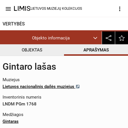
menu
more_vert
LIETUVOS MUZIEJŲ KOLEKCIJOS
VERTYBĖS
Objekto informacija
OBJEKTAS
APRAŠYMAS
Gintaro lašas
Muziejus
Lietuvos nacionalinis dailės muziejus
Inventorinis numeris
LNDM PGm 1768
Medžiagos
Gintaras