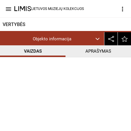
menu
more_vert
LIETUVOS MUZIEJŲ KOLEKCIJOS
VERTYBĖS
Objekto informacija
VAIZDAS
APRAŠYMAS
help_outline
PD