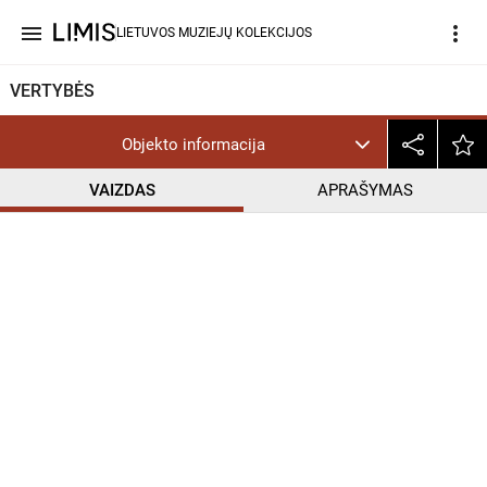
menu
more_vert
LIETUVOS MUZIEJŲ KOLEKCIJOS
VERTYBĖS
Objekto informacija
VAIZDAS
APRAŠYMAS