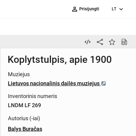
person_outline
expand_more
Prisijungti
LT
Koplytstulpis, apie 1900
Muziejus
Lietuvos nacionalinis dailės muziejus
Inventorinis numeris
LNDM LF 269
Autorius (-iai)
Balys Buračas