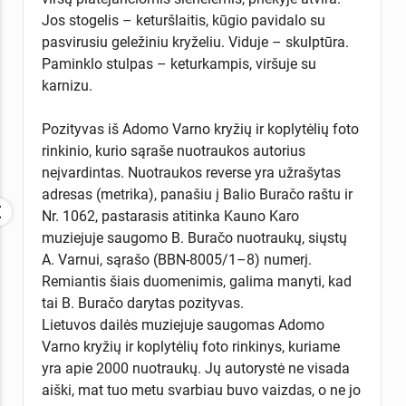
Jos stogelis – keturšlaitis, kūgio pavidalo su
pasvirusiu geležiniu kryželiu. Viduje – skulptūra.
Paminklo stulpas – keturkampis, viršuje su
karnizu.
Pozityvas iš Adomo Varno kryžių ir koplytėlių foto
rinkinio, kurio sąraše nuotraukos autorius
neįvardintas. Nuotraukos reverse yra užrašytas
adresas (metrika), panašiu į Balio Buračo raštu ir
Nr. 1062, pastarasis atitinka Kauno Karo
muziejuje saugomo B. Buračo nuotraukų, siųstų
A. Varnui, sąrašo (BBN-8005/1–8) numerį.
Remiantis šiais duomenimis, galima manyti, kad
tai B. Buračo darytas pozityvas.
Lietuvos dailės muziejuje saugomas Adomo
Varno kryžių ir koplytėlių foto rinkinys, kuriame
yra apie 2000 nuotraukų. Jų autorystė ne visada
aiški, mat tuo metu svarbiau buvo vaizdas, o ne jo