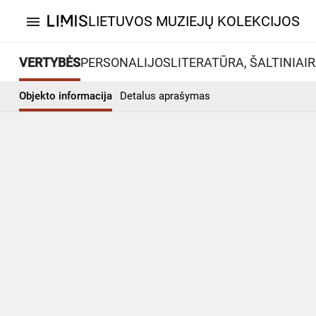
LIETUVOS MUZIEJŲ KOLEKCIJOS
menu
VERTYBĖS
PERSONALIJOS
LITERATŪRA, ŠALTINIAI
R
Objekto informacija
Detalus aprašymas