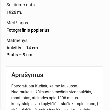
Sukūrimo data
1926 m.
Medžiagos
Fotografinis popierius
Matmenys
Aukštis – 14 cm
Plotis – 9 cm
Aprašymas
Fotografuota Kudinių kaimo laukuose.
Nuotraukoje užfiksuotas medinis vienaaukštis,
montuotas, atsiradęs apie 1906 metus
koplytstulpis. Jo koplytėlė – stačiakampio plano, į
viršų platėjančiomis sienelėmis, priekyje atvira.