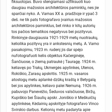
fiksuotojas. Buvo stengiamasi užfiksuoti kuo
daugiau mažosios architektūros paminklų, nes jie
sparčiai nyko. A. Varnas XX a. pradžioje ir ypač 3
deš. ne tik pats fotografavo įvairius mažosios
architektūros paminklus, bet rinko ir kitų autorių
tos pačios tematikos negatyvus bei pozityvus.
Rinkinyje daugiausia 1921-1929 metų nuotraukų,
keliolika pozityvų yra ir ankstesnių metų. A. Varno
pasakojimu, 1923 m. rudenį jis dar spėjo
nufotografuoti kelis objektus Kačerginėje,
Šančiuose, o žiemą patraukė į Tauragę. 1924 m.
keliavęs po Trakų, Ukmergės apylinkes, Utenos,
Rokiškio, Zarasų apskritis. 1925 m. vasaros
atostogų metu aplankė dzūkų kraštą ir Betygalą
bei jos apylinkes, keliavo palei Nemuną. 1926 m.
pabuvojo Panevėžio, Šeduvos valsčiuose, Biržų,
Kupiškio bei Šiaulių apskr. Joniškio ir Meškuičių
apylinkėse, Kėdainių apskrityje fotografavo Vinco
Svirskio darbus. Kelionių metu padaryta apie