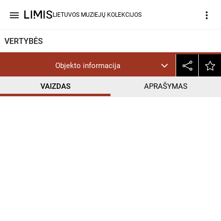
menu
more_vert
LIETUVOS MUZIEJŲ KOLEKCIJOS
VERTYBĖS
Objekto informacija
VAIZDAS
APRAŠYMAS