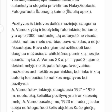
sulankstytu stogeliu pritvirtintas Nukryžiuotasis.
Fotografuota Šapnagių kaime (Šiaulių apsk.).
Pozityvas iš Lietuvos dailės muziejuje saugomo
A. Varno kryžių ir koplytėlių fotorinkinio, kuriame
yra apie 2000 nuotraukų. Jų autorystė ne visada
aiški, mat tuo metu svarbiau buvo vaizdas, o ne jo
fiksuotojas. Buvo stengiamasi užfiksuoti kuo
daugiau mažosios architektūros paminklų, nes jie
sparčiai nyko. A. Varnas XX a. pr. ir ypač 3-iajame
dešimtmetyje ne tik pats fotografavo įvairius
mažosios architektūros paminklus, bet rinko ir kitų
autorių tos pačios tematikos negatyvus bei
pozityvus.
A. Varno foto–rinkinyje daugiausia 1921–1929
m. nuotraukų, keliolika pozityvų yra ir ankstesnių
metų. A. Varno pasakojimu, 1923 m. rudenį jis dar
spėjo nufotografuoti kelis objektus Kačerginėje,