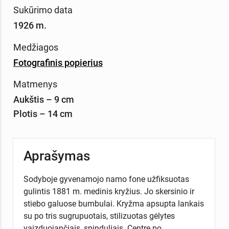
Sukūrimo data
1926 m.
Medžiagos
Fotografinis popierius
Matmenys
Aukštis – 9 cm
Plotis – 14 cm
Aprašymas
Sodyboje gyvenamojo namo fone užfiksuotas
gulintis 1881 m. medinis kryžius. Jo skersinio ir
stiebo galuose bumbulai. Kryžma apsupta lankais
su po tris sugrupuotais, stilizuotas gėlytes
vaizduojančiais, spinduliais. Centre po