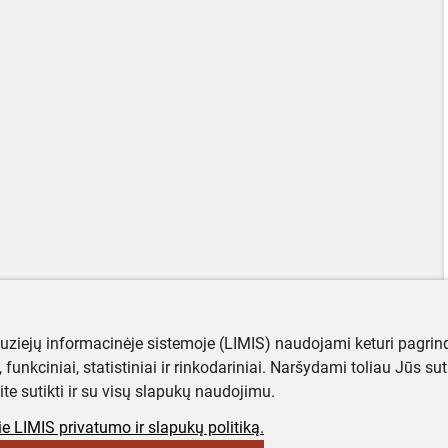
muziejų informacinėje sistemoje (LIMIS) naudojami keturi pagrind
ji, funkciniai, statistiniai ir rinkodariniai. Naršydami toliau Jūs s
ite sutikti ir su visų slapukų naudojimu.
e LIMIS privatumo ir slapukų politiką.