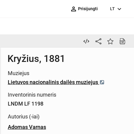
person_outline
expand_more
Prisijungti
LT
Kryžius, 1881
Muziejus
Lietuvos nacionalinis dailės muziejus
Inventorinis numeris
LNDM LF 1198
Autorius (-iai)
Adomas Varnas