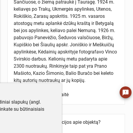
Šančiuose, o žiemą patraukė į Tauragę. 1924 m.
keliavęs po Trakų, Ukmergės apylinkes, Utenos,
Rokiškio, Zarasų apskritis. 1925 m. vasaros
atostogų metu aplankė dzūkų kraštą ir Betygalą
bei jos apylinkes, keliavo palei Nemuną. 1926 m.
pabuvojo Panevėžio, Šeduvos valsčiuose, Biržų,
Kupiškio bei Šiaulių apskr. Joniškio ir Meškuičių
apylinkėse, Kėdainių apskrityje fotografavo Vinco
Svirskio darbus. Kelionių metu padaryta apie
2300 nuotraukų. Rinkinyje taip pat yra Prano
Mašioto, Kazio Šimonio, Balio Buračo bei keleto
kitų autorių nuotraukų ar jų kopijų.
feedback
Aprašė Žydrė Petrauskaitė
iniai slapukų (angl.
utinkate su būtinaisiais
Turite daugiau informacijos apie objektą?
Parašykite mums!