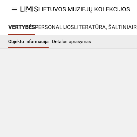
LIETUVOS MUZIEJŲ KOLEKCIJOS
menu
VERTYBĖS
PERSONALIJOS
LITERATŪRA, ŠALTINIAI
R
Objekto informacija
Detalus aprašymas