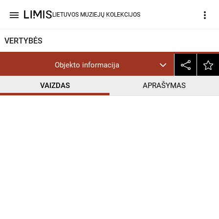
menu
more_vert
LIETUVOS MUZIEJŲ KOLEKCIJOS
VERTYBĖS
Objekto informacija
VAIZDAS
APRAŠYMAS