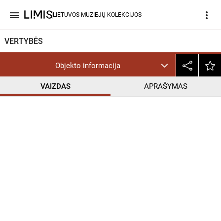
menu
more_vert
LIETUVOS MUZIEJŲ KOLEKCIJOS
VERTYBĖS
Objekto informacija
VAIZDAS
APRAŠYMAS