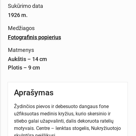
Sukūrimo data
1926 m.
Medžiagos
Fotografinis popierius
Matmenys
Aukštis – 14 cm
Plotis – 9 cm
Aprašymas
Žydinčios pievos ir debesuoto dangaus fone
užfiksuotas medinis kryžius, kurio skersinio ir
stiebo galai užapvalinti, dalis dekoruota ratelių
motyvais. Centre – lenktas stogelis, Nukryžiuotojo
skulptūra neišlikusi.