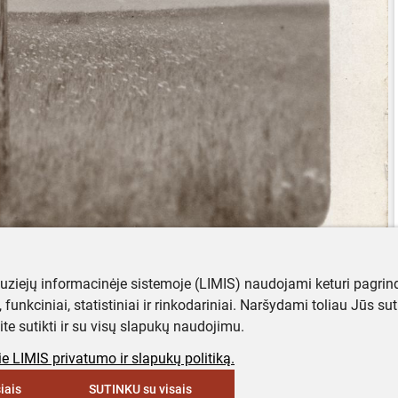
muziejų informacinėje sistemoje (LIMIS) naudojami keturi pagrind
ji, funkciniai, statistiniai ir rinkodariniai. Naršydami toliau Jūs s
ite sutikti ir su visų slapukų naudojimu.
e LIMIS privatumo ir slapukų politiką.
iais
SUTINKU su visais