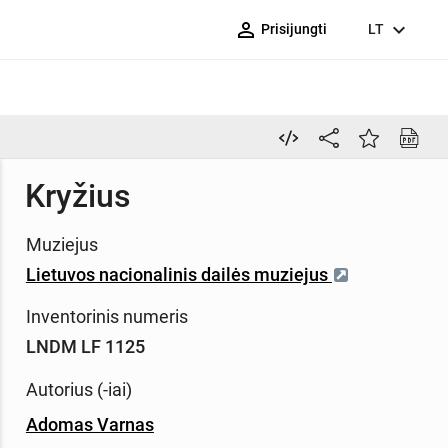
person_outline
expand_more
Prisijungti
LT
Kryžius
Muziejus
Lietuvos nacionalinis dailės muziejus
Inventorinis numeris
LNDM LF 1125
Autorius (-iai)
Adomas Varnas