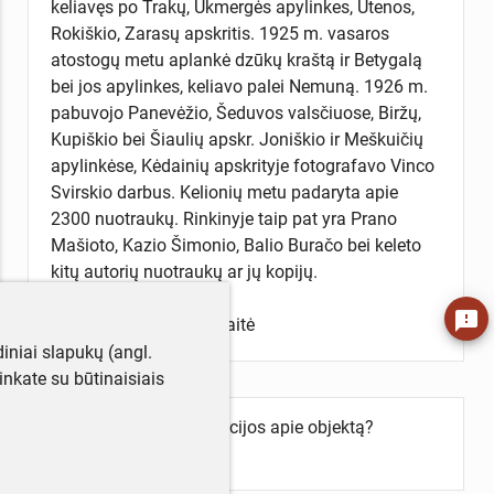
keliavęs po Trakų, Ukmergės apylinkes, Utenos,
Rokiškio, Zarasų apskritis. 1925 m. vasaros
atostogų metu aplankė dzūkų kraštą ir Betygalą
bei jos apylinkes, keliavo palei Nemuną. 1926 m.
pabuvojo Panevėžio, Šeduvos valsčiuose, Biržų,
Kupiškio bei Šiaulių apskr. Joniškio ir Meškuičių
apylinkėse, Kėdainių apskrityje fotografavo Vinco
Svirskio darbus. Kelionių metu padaryta apie
2300 nuotraukų. Rinkinyje taip pat yra Prano
Mašioto, Kazio Šimonio, Balio Buračo bei keleto
kitų autorių nuotraukų ar jų kopijų.
feedback
Aprašė Žydrė Petrauskaitė
iniai slapukų (angl.
utinkate su būtinaisiais
Turite daugiau informacijos apie objektą?
Parašykite mums!