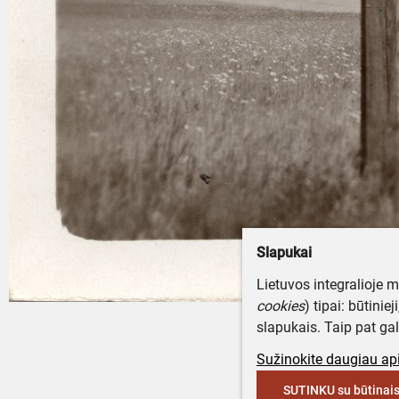
Slapukai
Lietuvos integralioje 
cookies
) tipai: būtinie
slapukais. Taip pat gal
Sužinokite daugiau api
SUTINKU su būtinais