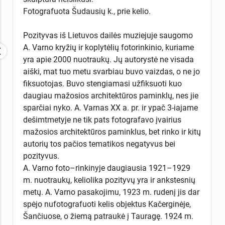
Fotografuota Šudausių k., prie kelio.
Pozityvas iš Lietuvos dailės muziejuje saugomo
A. Varno kryžių ir koplytėlių fotorinkinio, kuriame
yra apie 2000 nuotraukų. Jų autorystė ne visada
aiški, mat tuo metu svarbiau buvo vaizdas, o ne jo
fiksuotojas. Buvo stengiamasi užfiksuoti kuo
daugiau mažosios architektūros paminklų, nes jie
sparčiai nyko. A. Varnas XX a. pr. ir ypač 3-iajame
dešimtmetyje ne tik pats fotografavo įvairius
mažosios architektūros paminklus, bet rinko ir kitų
autorių tos pačios tematikos negatyvus bei
pozityvus.
A. Varno foto–rinkinyje daugiausia 1921–1929
m. nuotraukų, keliolika pozityvų yra ir ankstesnių
metų. A. Varno pasakojimu, 1923 m. rudenį jis dar
spėjo nufotografuoti kelis objektus Kačerginėje,
Šančiuose, o žiemą patraukė į Tauragę. 1924 m.