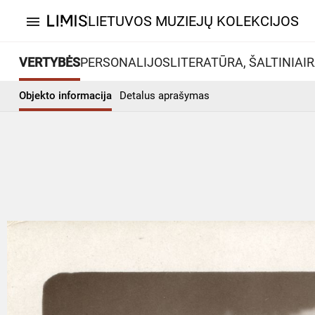
LIETUVOS MUZIEJŲ KOLEKCIJOS
menu
VERTYBĖS
PERSONALIJOS
LITERATŪRA, ŠALTINIAI
R
Objekto informacija
Detalus aprašymas