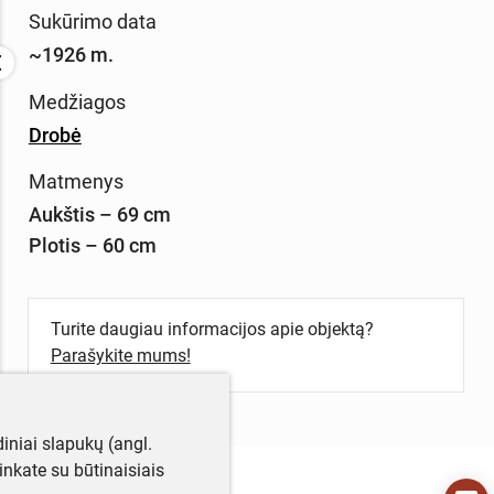
Sukūrimo data
~1926 m.
Medžiagos
Drobė
Matmenys
Aukštis – 69 cm
Plotis – 60 cm
Turite daugiau informacijos apie objektą?
Parašykite mums!
iniai slapukų (angl.
utinkate su būtinaisiais