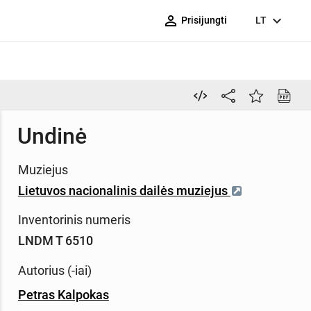
person_outline
expand_more
Prisijungti
LT
Undinė
Muziejus
Lietuvos nacionalinis dailės muziejus
Inventorinis numeris
LNDM T 6510
Autorius (-iai)
Petras Kalpokas