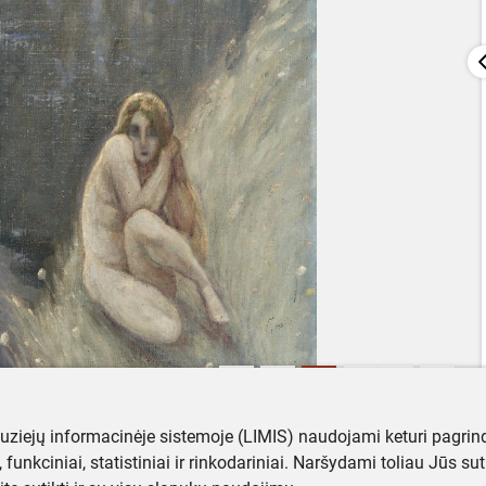
muziejų informacinėje sistemoje (LIMIS) naudojami keturi pagrind
ji, funkciniai, statistiniai ir rinkodariniai. Naršydami toliau Jūs s