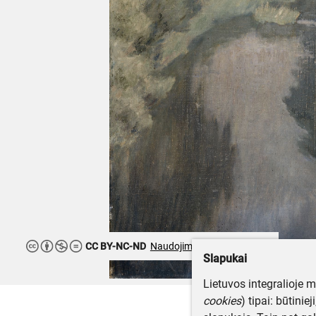
CC BY-NC-ND
Naudojimo teisės ribojamos
Slapukai
Lietuvos integralioje 
cookies
) tipai: būtinie