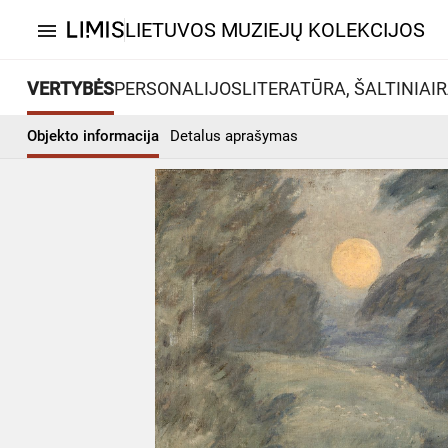
LIETUVOS MUZIEJŲ KOLEKCIJOS
menu
VERTYBĖS
PERSONALIJOS
LITERATŪRA, ŠALTINIAI
R
Objekto informacija
Detalus aprašymas