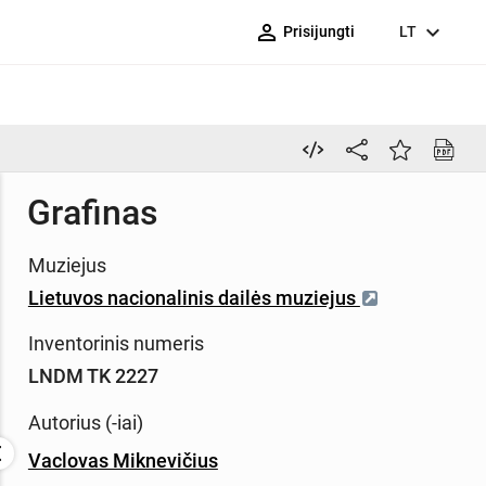
person_outline
expand_more
Prisijungti
LT
Grafinas
Muziejus
Lietuvos nacionalinis dailės muziejus
Inventorinis numeris
LNDM TK 2227
Autorius (-iai)
Vaclovas Miknevičius