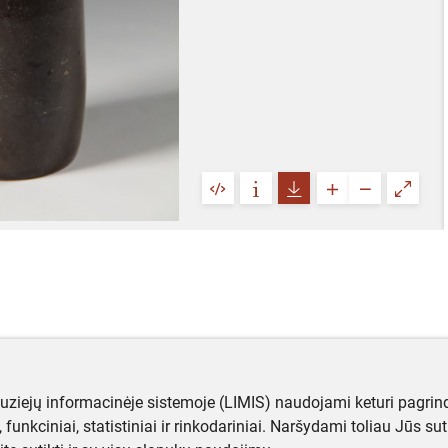
muziejų informacinėje sistemoje (LIMIS) naudojami keturi pagrind
ji, funkciniai, statistiniai ir rinkodariniai. Naršydami toliau Jūs s