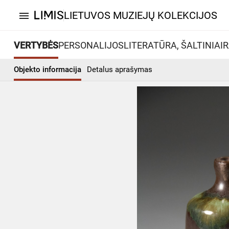
LIETUVOS MUZIEJŲ KOLEKCIJOS
menu
VERTYBĖS
PERSONALIJOS
LITERATŪRA, ŠALTINIAI
R
Objekto informacija
Detalus aprašymas