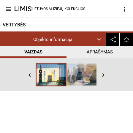
menu
more_vert
LIETUVOS MUZIEJŲ KOLEKCIJOS
VERTYBĖS
Objekto informacija
VAIZDAS
APRAŠYMAS
keyboard_arrow_left
keyboard_arrow_right