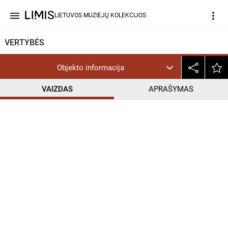
menu
more_vert
LIETUVOS MUZIEJŲ KOLEKCIJOS
VERTYBĖS
Objekto informacija
VAIZDAS
APRAŠYMAS