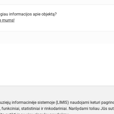
ugiau informacijos apie objektą?
te mums!
muziejų informacinėje sistemoje (LIMIS) naudojami keturi pagrind
ji, funkciniai, statistiniai ir rinkodariniai. Naršydami toliau Jūs s