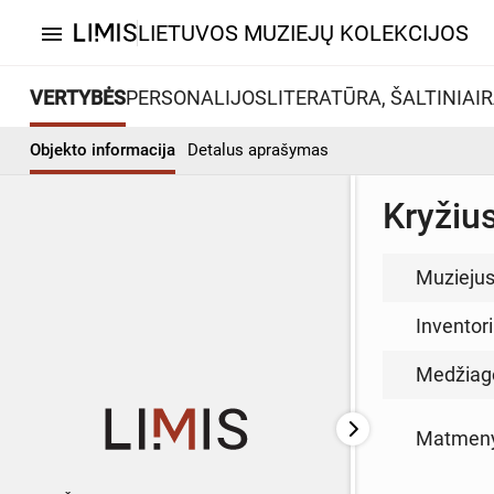
LIETUVOS MUZIEJŲ KOLEKCIJOS
menu
VERTYBĖS
PERSONALIJOS
LITERATŪRA, ŠALTINIAI
R
Objekto informacija
Detalus aprašymas
Kryžiu
Muzieju
Inventor
Medžiag
Matmen