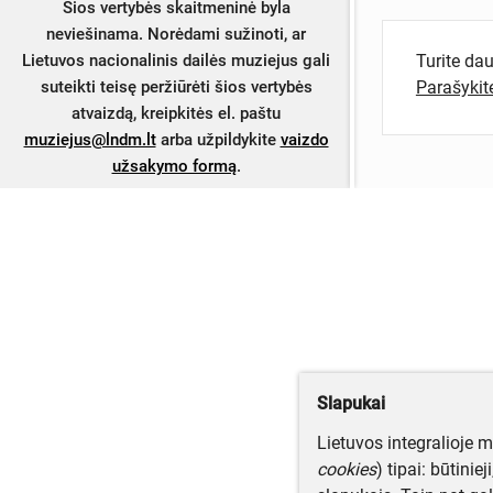
Šios vertybės skaitmeninė byla
neviešinama. Norėdami sužinoti, ar
Turite da
Lietuvos nacionalinis dailės muziejus gali
Parašyki
suteikti teisę peržiūrėti šios vertybės
atvaizdą, kreipkitės el. paštu
muziejus@lndm.lt
arba užpildykite
vaizdo
užsakymo formą
.
Slapukai
Lietuvos integralioje 
cookies
) tipai: būtinie