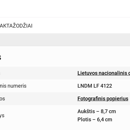
AKTAŽODŽIAI
s
s
Lietuvos nacionalinis
inis numeris
LNDM LF 4122
os
Fotografinis popierius
Aukštis – 8,7 cm
ys
Plotis – 6,4 cm