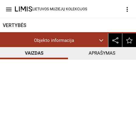
menu
more_vert
LIETUVOS MUZIEJŲ KOLEKCIJOS
VERTYBĖS
Objekto informacija
VAIZDAS
APRAŠYMAS