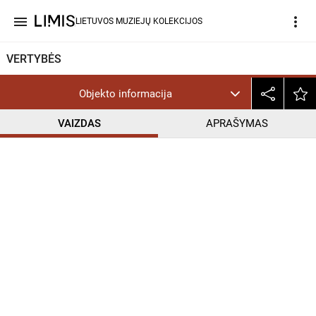
menu
more_vert
LIETUVOS MUZIEJŲ KOLEKCIJOS
VERTYBĖS
Objekto informacija
VAIZDAS
APRAŠYMAS