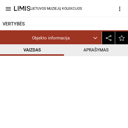
menu
more_vert
LIETUVOS MUZIEJŲ KOLEKCIJOS
VERTYBĖS
Objekto informacija
VAIZDAS
APRAŠYMAS