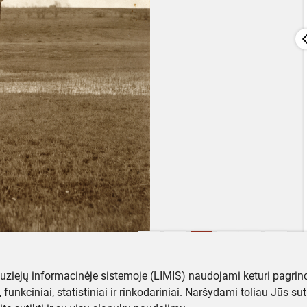
muziejų informacinėje sistemoje (LIMIS) naudojami keturi pagrind
ji, funkciniai, statistiniai ir rinkodariniai. Naršydami toliau Jūs s