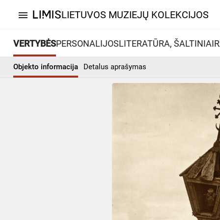
LIETUVOS MUZIEJŲ KOLEKCIJOS
menu
VERTYBĖS
PERSONALIJOS
LITERATŪRA, ŠALTINIAI
R
Objekto informacija
Detalus aprašymas