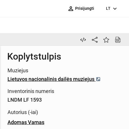
person_outline
expand_more
Prisijungti
LT
Koplytstulpis
Muziejus
Lietuvos nacionalinis dailės muziejus
Inventorinis numeris
LNDM LF 1593
Autorius (-iai)
Adomas Varnas