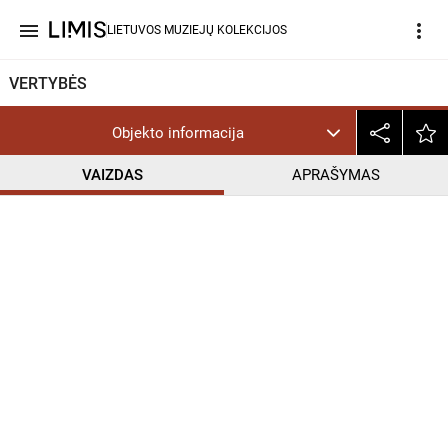
menu
more_vert
LIETUVOS MUZIEJŲ KOLEKCIJOS
VERTYBĖS
Objekto informacija
VAIZDAS
APRAŠYMAS