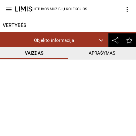
menu
more_vert
LIETUVOS MUZIEJŲ KOLEKCIJOS
VERTYBĖS
Objekto informacija
VAIZDAS
APRAŠYMAS