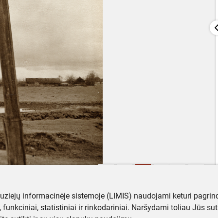
muziejų informacinėje sistemoje (LIMIS) naudojami keturi pagrind
ji, funkciniai, statistiniai ir rinkodariniai. Naršydami toliau Jūs s