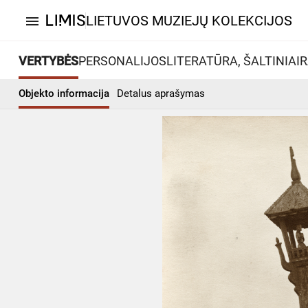
LIETUVOS MUZIEJŲ KOLEKCIJOS
menu
VERTYBĖS
PERSONALIJOS
LITERATŪRA, ŠALTINIAI
R
Objekto informacija
Detalus aprašymas