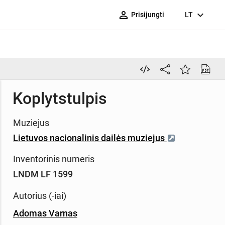
person_outline
expand_more
Prisijungti
LT
Koplytstulpis
Muziejus
Lietuvos nacionalinis dailės muziejus
Inventorinis numeris
LNDM LF 1599
Autorius (-iai)
Adomas Varnas