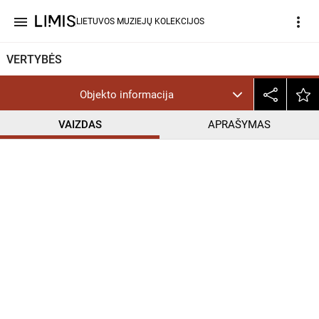
menu
more_vert
LIETUVOS MUZIEJŲ KOLEKCIJOS
VERTYBĖS
Objekto informacija
VAIZDAS
APRAŠYMAS