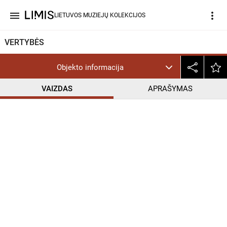
menu
more_vert
LIETUVOS MUZIEJŲ KOLEKCIJOS
VERTYBĖS
Objekto informacija
VAIZDAS
APRAŠYMAS