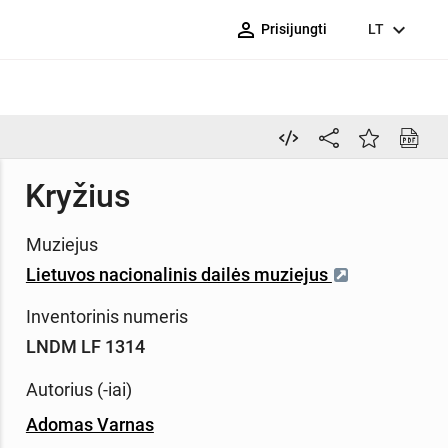
person_outline
expand_more
Prisijungti
LT
Kryžius
Muziejus
Lietuvos nacionalinis dailės muziejus
Inventorinis numeris
LNDM LF 1314
Autorius (-iai)
Adomas Varnas