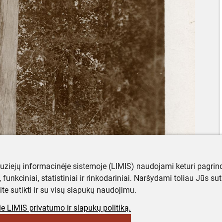
muziejų informacinėje sistemoje (LIMIS) naudojami keturi pagrind
ji, funkciniai, statistiniai ir rinkodariniai. Naršydami toliau Jūs s
ite sutikti ir su visų slapukų naudojimu.
e LIMIS privatumo ir slapukų politiką.