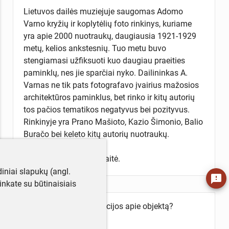
Lietuvos dailės muziejuje saugomas Adomo
Varno kryžių ir koplytėlių foto rinkinys, kuriame
yra apie 2000 nuotraukų, daugiausia 1921-1929
metų, kelios ankstesnių. Tuo metu buvo
stengiamasi užfiksuoti kuo daugiau praeities
paminklų, nes jie sparčiai nyko. Dailininkas A.
Varnas ne tik pats fotografavo įvairius mažosios
architektūros paminklus, bet rinko ir kitų autorių
tos pačios tematikos negatyvus bei pozityvus.
Rinkinyje yra Prano Mašioto, Kazio Šimonio, Balio
Buračo bei keleto kitų autorių nuotraukų.
Aprašė Žydrė Petrauskaitė.
iniai slapukų (angl.
feedback
utinkate su būtinaisiais
Turite daugiau informacijos apie objektą?
Parašykite mums!