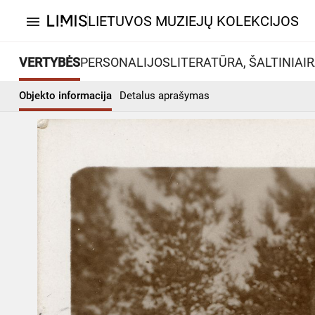
LIETUVOS MUZIEJŲ KOLEKCIJOS
menu
VERTYBĖS
PERSONALIJOS
LITERATŪRA, ŠALTINIAI
R
Objekto informacija
Detalus aprašymas