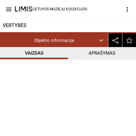
menu
more_vert
LIETUVOS MUZIEJŲ KOLEKCIJOS
VERTYBĖS
Objekto informacija
VAIZDAS
APRAŠYMAS