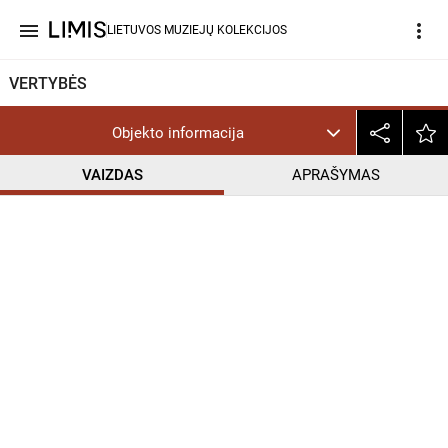
menu
more_vert
LIETUVOS MUZIEJŲ KOLEKCIJOS
VERTYBĖS
Objekto informacija
VAIZDAS
APRAŠYMAS