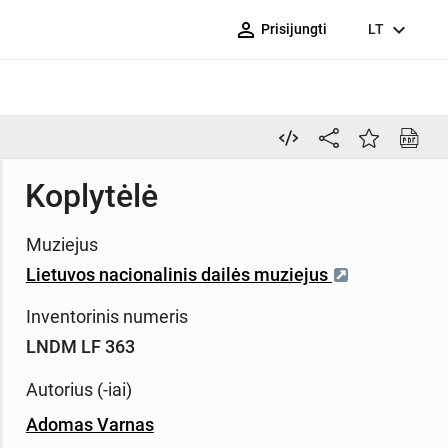
person_outline
expand_more
Prisijungti
LT
Koplytėlė
Muziejus
Lietuvos nacionalinis dailės muziejus
Inventorinis numeris
LNDM LF 363
Autorius (-iai)
Adomas Varnas