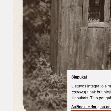
Slapukai
Lietuvos integralioje 
cookies
) tipai: būtinie
slapukais. Taip pat gal
Sužinokite daugiau api