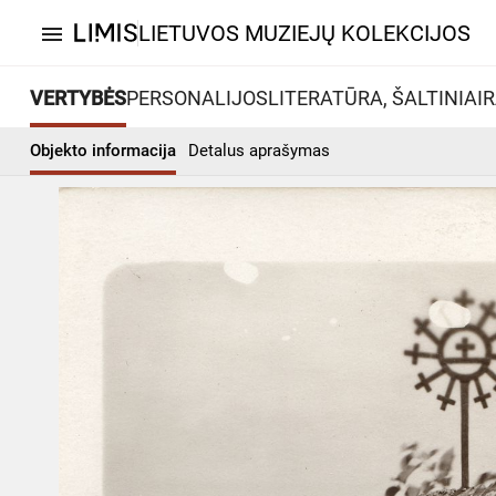
LIETUVOS MUZIEJŲ KOLEKCIJOS
menu
VERTYBĖS
PERSONALIJOS
LITERATŪRA, ŠALTINIAI
R
Objekto informacija
Detalus aprašymas