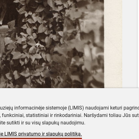
muziejų informacinėje sistemoje (LIMIS) naudojami keturi pagrind
ji, funkciniai, statistiniai ir rinkodariniai. Naršydami toliau Jūs s
ite sutikti ir su visų slapukų naudojimu.
e LIMIS privatumo ir slapukų politiką.