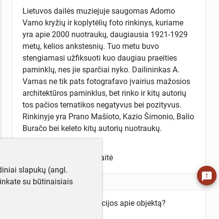
Lietuvos dailės muziejuje saugomas Adomo
Varno kryžių ir koplytėlių foto rinkinys, kuriame
yra apie 2000 nuotraukų, daugiausia 1921-1929
metų, kelios ankstesnių. Tuo metu buvo
stengiamasi užfiksuoti kuo daugiau praeities
paminklų, nes jie sparčiai nyko. Dailininkas A.
Varnas ne tik pats fotografavo įvairius mažosios
architektūros paminklus, bet rinko ir kitų autorių
tos pačios tematikos negatyvus bei pozityvus.
Rinkinyje yra Prano Mašioto, Kazio Šimonio, Balio
Buračo bei keleto kitų autorių nuotraukų.
Aprašė Žydrė Petrauskaitė
iniai slapukų (angl.
feedback
utinkate su būtinaisiais
Turite daugiau informacijos apie objektą?
Parašykite mums!