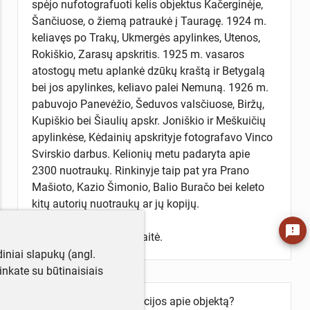
spėjo nufotografuoti kelis objektus Kačerginėje,
Šančiuose, o žiemą patraukė į Tauragę. 1924 m.
keliavęs po Trakų, Ukmergės apylinkes, Utenos,
Rokiškio, Zarasų apskritis. 1925 m. vasaros
atostogų metu aplankė dzūkų kraštą ir Betygalą
bei jos apylinkes, keliavo palei Nemuną. 1926 m.
pabuvojo Panevėžio, Šeduvos valsčiuose, Biržų,
Kupiškio bei Šiaulių apskr. Joniškio ir Meškuičių
apylinkėse, Kėdainių apskrityje fotografavo Vinco
Svirskio darbus. Kelionių metu padaryta apie
2300 nuotraukų. Rinkinyje taip pat yra Prano
Mašioto, Kazio Šimonio, Balio Buračo bei keleto
kitų autorių nuotraukų ar jų kopijų.
feedback
Aprašė Žydrė Petrauskaitė.
iniai slapukų (angl.
utinkate su būtinaisiais
Turite daugiau informacijos apie objektą?