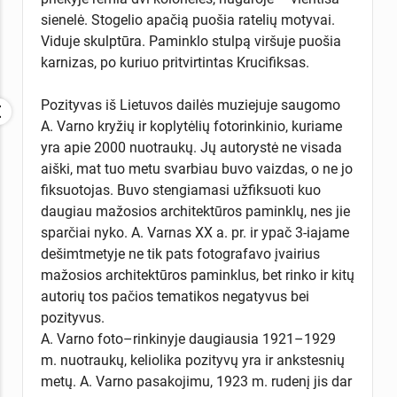
sienelė. Stogelio apačią puošia ratelių motyvai.
Viduje skulptūra. Paminklo stulpą viršuje puošia
karnizas, po kuriuo pritvirtintas Krucifiksas.
Pozityvas iš Lietuvos dailės muziejuje saugomo
A. Varno kryžių ir koplytėlių fotorinkinio, kuriame
yra apie 2000 nuotraukų. Jų autorystė ne visada
aiški, mat tuo metu svarbiau buvo vaizdas, o ne jo
fiksuotojas. Buvo stengiamasi užfiksuoti kuo
daugiau mažosios architektūros paminklų, nes jie
sparčiai nyko. A. Varnas XX a. pr. ir ypač 3-iajame
dešimtmetyje ne tik pats fotografavo įvairius
mažosios architektūros paminklus, bet rinko ir kitų
autorių tos pačios tematikos negatyvus bei
pozityvus.
A. Varno foto–rinkinyje daugiausia 1921–1929
m. nuotraukų, keliolika pozityvų yra ir ankstesnių
metų. A. Varno pasakojimu, 1923 m. rudenį jis dar