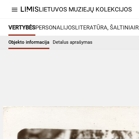
LIETUVOS MUZIEJŲ KOLEKCIJOS
menu
VERTYBĖS
PERSONALIJOS
LITERATŪRA, ŠALTINIAI
R
Objekto informacija
Detalus aprašymas