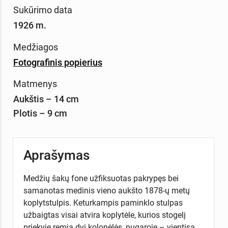
Sukūrimo data
1926 m.
Medžiagos
Fotografinis popierius
Matmenys
Aukštis – 14 cm
Plotis – 9 cm
Aprašymas
Medžių šakų fone užfiksuotas pakrypęs bei
samanotas medinis vieno aukšto 1878-ų metų
koplytstulpis. Keturkampis paminklo stulpas
užbaigtas visai atvira koplytėle, kurios stogelį
priekyje remia dvi kolonėlės, nugaroje – vientisa