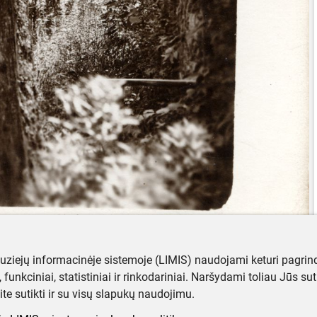
muziejų informacinėje sistemoje (LIMIS) naudojami keturi pagrind
ji, funkciniai, statistiniai ir rinkodariniai. Naršydami toliau Jūs s
ite sutikti ir su visų slapukų naudojimu.