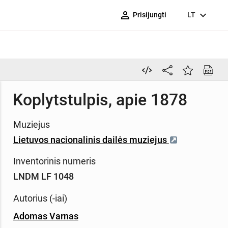
person_outline
expand_more
Prisijungti
LT
Koplytstulpis, apie 1878
Muziejus
Lietuvos nacionalinis dailės muziejus
Inventorinis numeris
LNDM LF 1048
Autorius (-iai)
Adomas Varnas