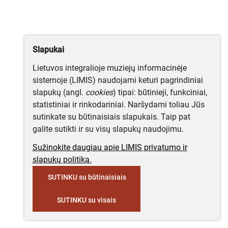
Slapukai
Lietuvos integralioje muziejų informacinėje
sistemoje (LIMIS) naudojami keturi pagrindiniai
slapukų (angl.
cookies
) tipai: būtinieji, funkciniai,
statistiniai ir rinkodariniai. Naršydami toliau Jūs
sutinkate su būtinaisiais slapukais. Taip pat
galite sutikti ir su visų slapukų naudojimu.
Sužinokite daugiau apie LIMIS privatumo ir
slapukų politiką.
SUTINKU su būtinaisiais
SUTINKU su visais