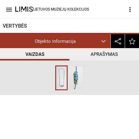
menu
more_vert
LIETUVOS MUZIEJŲ KOLEKCIJOS
VERTYBĖS
Objekto informacija
VAIZDAS
APRAŠYMAS