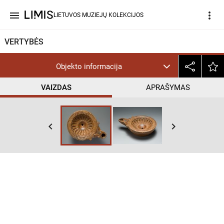
menu
more_vert
LIETUVOS MUZIEJŲ KOLEKCIJOS
VERTYBĖS
Objekto informacija
VAIZDAS
APRAŠYMAS
keyboard_arrow_left
keyboard_arrow_right