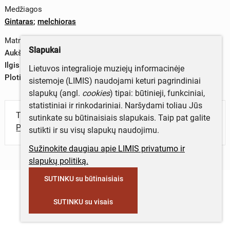
Medžiagos
Gintaras
;
melchioras
Matmenys
Slapukai
Aukštis – 2,0 cm
Ilgis – 2,3 cm
Lietuvos integralioje muziejų informacinėje
Plotis – 0,7 cm
sistemoje (LIMIS) naudojami keturi pagrindiniai
slapukų (angl.
cookies
) tipai: būtinieji, funkciniai,
statistiniai ir rinkodariniai. Naršydami toliau Jūs
Turite daugiau informacijos apie objektą?
sutinkate su būtinaisiais slapukais. Taip pat galite
Parašykite mums!
sutikti ir su visų slapukų naudojimu.
Sužinokite daugiau apie LIMIS privatumo ir
slapukų politiką.
SUTINKU su būtinaisiais
SUTINKU su visais