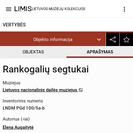
menu
more_vert
LIETUVOS MUZIEJŲ KOLEKCIJOS
VERTYBĖS
Objekto informacija
OBJEKTAS
APRAŠYMAS
Rankogalių segtukai
Muziejus
Lietuvos nacionalinis dailės muziejus
Inventorinis numeris
LNDM PGd 100/5a-b
Autorius (-iai)
Elena Augaitytė