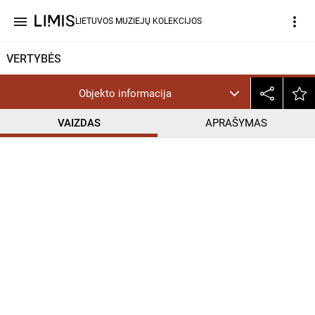
menu
more_vert
LIETUVOS MUZIEJŲ KOLEKCIJOS
VERTYBĖS
Objekto informacija
VAIZDAS
APRAŠYMAS