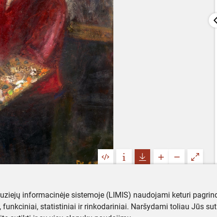
muziejų informacinėje sistemoje (LIMIS) naudojami keturi pagrind
ji, funkciniai, statistiniai ir rinkodariniai. Naršydami toliau Jūs s