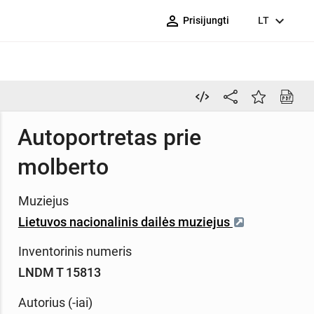
person_outline
expand_more
Prisijungti
LT
Autoportretas prie
molberto
Muziejus
Lietuvos nacionalinis dailės muziejus
Inventorinis numeris
LNDM T 15813
Autorius (-iai)