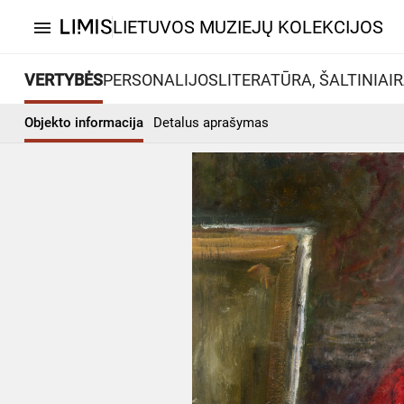
LIETUVOS MUZIEJŲ KOLEKCIJOS
menu
VERTYBĖS
PERSONALIJOS
LITERATŪRA, ŠALTINIAI
R
Objekto informacija
Detalus aprašymas