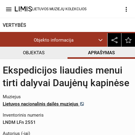
menu
more_vert
LIETUVOS MUZIEJŲ KOLEKCIJOS
VERTYBĖS
Objekto informacija
OBJEKTAS
APRAŠYMAS
Ekspedicijos liaudies menui
tirti dalyvai Daujėnų kapinėse
Muziejus
Lietuvos nacionalinis dailės muziejus
Inventorinis numeris
LNDM LFn 2551
Autorius (-iai)