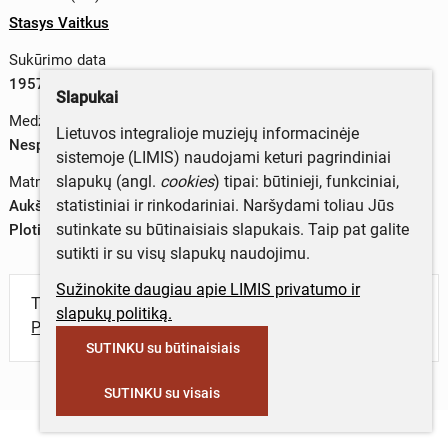
Stasys Vaitkus
Sukūrimo data
1957 m.
Slapukai
Medžiagos
Lietuvos integralioje muziejų informacinėje
Nespalvota fotojuosta
sistemoje (LIMIS) naudojami keturi pagrindiniai
slapukų (angl.
cookies
) tipai: būtinieji, funkciniai,
Matmenys
statistiniai ir rinkodariniai. Naršydami toliau Jūs
Aukštis – 24 mm
sutinkate su būtinaisiais slapukais. Taip pat galite
Plotis – 36 mm
sutikti ir su visų slapukų naudojimu.
Sužinokite daugiau apie LIMIS privatumo ir
Turite daugiau informacijos apie objektą?
slapukų politiką.
Parašykite mums!
SUTINKU su būtinaisiais
SUTINKU su visais