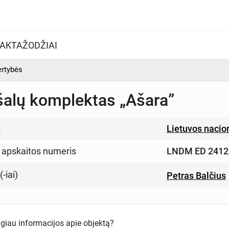
AKTAŽODŽIAI
ertybės
alų komplektas „Ašara”
s
Lietuvos nacio
 apskaitos numeris
LNDM ED 2412
-iai)
Petras Balčius
ugiau informacijos apie objektą?