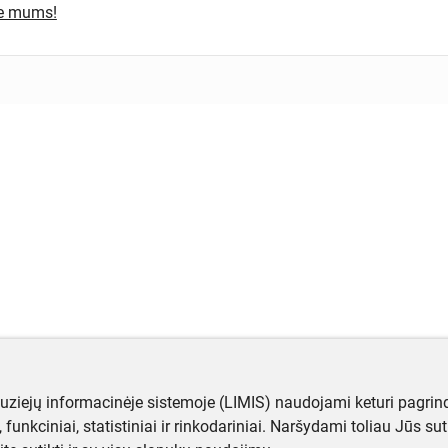
te mums!
muziejų informacinėje sistemoje (LIMIS) naudojami keturi pagrind
ji, funkciniai, statistiniai ir rinkodariniai. Naršydami toliau Jūs s