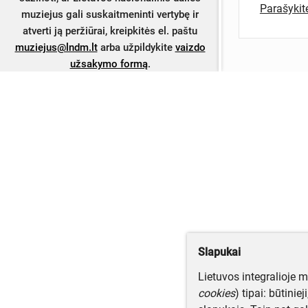
Parašyki
muziejus gali suskaitmeninti vertybę ir
atverti ją peržiūrai, kreipkitės el. paštu
muziejus@lndm.lt
arba užpildykite
vaizdo
užsakymo formą
.
Slapukai
Lietuvos integralioje 
cookies
) tipai: būtinie