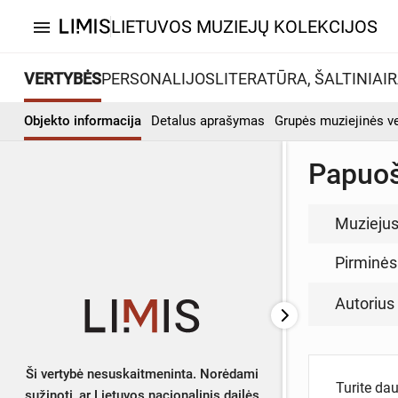
LIETUVOS MUZIEJŲ KOLEKCIJOS
menu
VERTYBĖS
PERSONALIJOS
LITERATŪRA, ŠALTINIAI
R
Objekto informacija
Detalus aprašymas
Grupės muziejinės v
Papuoš
Muzieju
Pirminės
Autorius (
Ši vertybė nesuskaitmeninta. Norėdami
Turite da
sužinoti, ar Lietuvos nacionalinis dailės