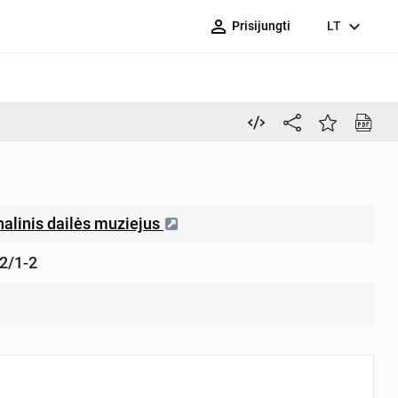
person_outline
expand_more
Prisijungti
LT
nalinis dailės muziejus
2/1-2