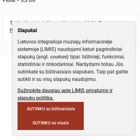
Plotis – 3,5 cm
Turite daugiau informacijos apie objektą?
Slapukai
Parašykite mums!
Lietuvos integralioje muziejų informacinėje
sistemoje (LIMIS) naudojami keturi pagrindiniai
slapukų (angl.
cookies
) tipai: būtinieji, funkciniai,
statistiniai ir rinkodariniai. Naršydami toliau Jūs
sutinkate su būtinaisiais slapukais. Taip pat galite
sutikti ir su visų slapukų naudojimu.
Sužinokite daugiau apie LIMIS privatumo ir
slapukų politiką.
SUTINKU su būtinaisiais
SUTINKU su visais