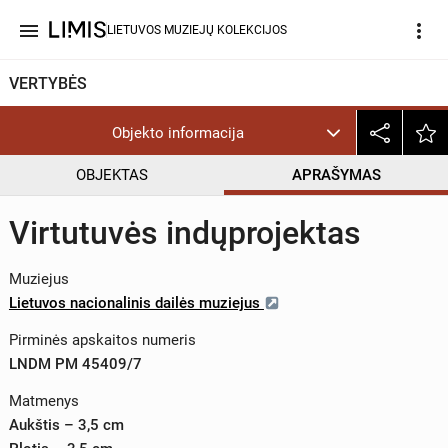
menu
more_vert
LIETUVOS MUZIEJŲ KOLEKCIJOS
VERTYBĖS
Objekto informacija
OBJEKTAS
APRAŠYMAS
Virtutuvės indųprojektas
Muziejus
Lietuvos nacionalinis dailės muziejus
Pirminės apskaitos numeris
LNDM PM 45409/7
Matmenys
Aukštis – 3,5 cm