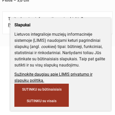
Plotis – 3,0 cm
Turite daugiau informacijos apie objektą?
Slapukai
Parašykite mums!
Lietuvos integralioje muziejų informacinėje
sistemoje (LIMIS) naudojami keturi pagrindiniai
slapukų (angl.
cookies
) tipai: būtinieji, funkciniai,
statistiniai ir rinkodariniai. Naršydami toliau Jūs
sutinkate su būtinaisiais slapukais. Taip pat galite
sutikti ir su visų slapukų naudojimu.
Sužinokite daugiau apie LIMIS privatumo ir
slapukų politiką.
SUTINKU su būtinaisiais
SUTINKU su visais