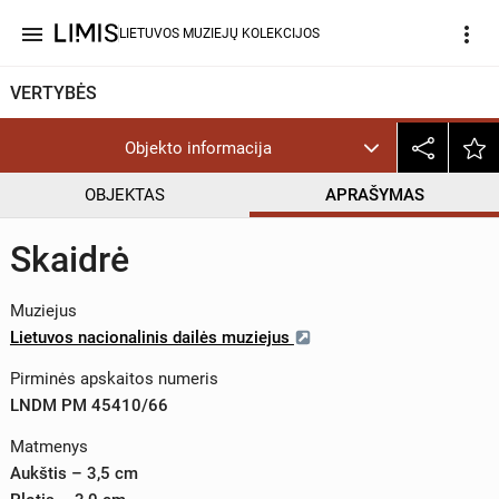
menu
more_vert
LIETUVOS MUZIEJŲ KOLEKCIJOS
VERTYBĖS
Objekto informacija
OBJEKTAS
APRAŠYMAS
Skaidrė
Muziejus
Lietuvos nacionalinis dailės muziejus
Pirminės apskaitos numeris
LNDM PM 45410/66
Matmenys
Aukštis – 3,5 cm