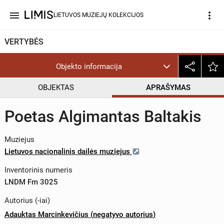
menu
more_vert
LIETUVOS MUZIEJŲ KOLEKCIJOS
VERTYBĖS
Objekto informacija
OBJEKTAS
APRAŠYMAS
Poetas Algimantas Baltakis
Muziejus
Lietuvos nacionalinis dailės muziejus
Inventorinis numeris
LNDM Fm 3025
Autorius (-iai)
Adauktas Marcinkevičius
(
negatyvo autorius
)