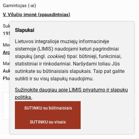
Gamintojas (-ai)
V. Vilučio įmonė
(
spausdintojas
)
Sukūrimo data
Slapukai
1957–1959 m.
Lietuvos integralioje muziejų informacinėje
Medžiagos
sistemoje (LIMIS) naudojami keturi pagrindiniai
Archyvinis popierius
slapukų (angl.
cookies
) tipai: būtinieji, funkciniai,
statistiniai ir rinkodariniai. Naršydami toliau Jūs
Matmenys
sutinkate su būtinaisiais slapukais. Taip pat galite
Aukštis – 60,4 cm
sutikti ir su visų slapukų naudojimu.
Plotis – 39,5 cm
Sužinokite daugiau apie LIMIS privatumo ir slapukų
politiką.
Turite daugiau informacijos apie objektą?
SUTINKU su būtinaisiais
Parašykite mums!
SUTINKU su visais