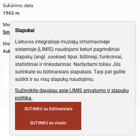
Sukūrimo data
1965 m.
Medžiagos
Slapukai
Smiltainis
;
aliuminis
Lietuvos integralioje muziejų informacinėje
Matmenys
sistemoje (LIMIS) naudojami keturi pagrindiniai
Aukštis x plotis x gylis – 92x92x4 cm
slapukų (angl.
cookies
) tipai: būtinieji, funkciniai,
statistiniai ir rinkodariniai. Naršydami toliau Jūs
sutinkate su būtinaisiais slapukais. Taip pat galite
Turite daugiau informacijos apie objektą?
sutikti ir su visų slapukų naudojimu.
Parašykite mums!
Sužinokite daugiau apie LIMIS privatumo ir slapukų
politiką.
SUTINKU su būtinaisiais
SUTINKU su visais