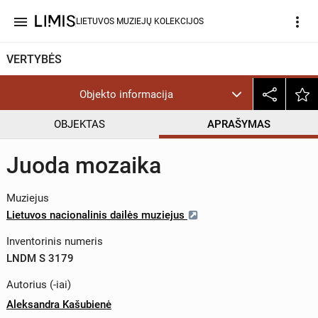
menu
more_vert
LIETUVOS MUZIEJŲ KOLEKCIJOS
VERTYBĖS
Objekto informacija
OBJEKTAS
APRAŠYMAS
Juoda mozaika
Muziejus
Lietuvos nacionalinis dailės muziejus
Inventorinis numeris
LNDM S 3179
Autorius (-iai)
Aleksandra Kašubienė