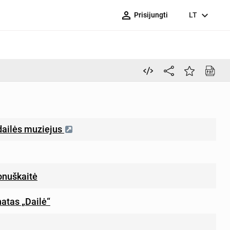
person_outline
expand_more
Prisijungti
LT
 dailės muziejus
onuškaitė
atas „Dailė“