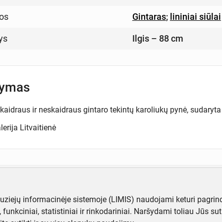
os
Gintaras
;
lininiai siūlai
ys
Ilgis – 88 cm
šymas
aidraus ir neskaidraus gintaro tekintų karoliukų pynė, sudaryta iš
erija Litvaitienė
ugiau informacijos apie objektą?
te mums!
muziejų informacinėje sistemoje (LIMIS) naudojami keturi pagrind
ji, funkciniai, statistiniai ir rinkodariniai. Naršydami toliau Jūs s