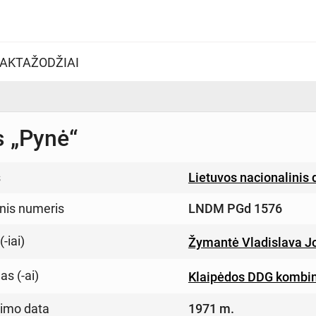
AKTAŽODŽIAI
s „Pynė“
s
Lietuvos nacionalinis
inis numeris
LNDM PGd 1576
-iai)
Žymantė Vladislava J
s (-ai)
Klaipėdos DDG kombin
imo data
1971 m.