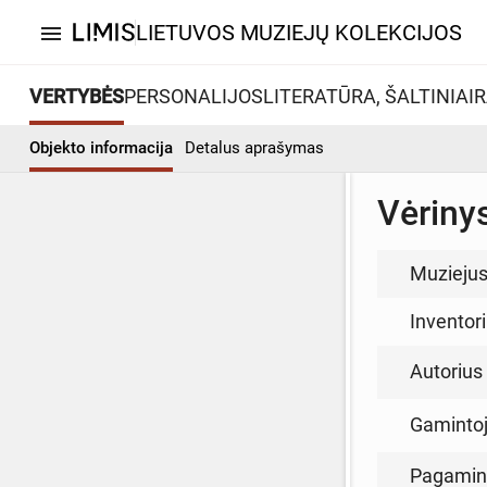
LIETUVOS MUZIEJŲ KOLEKCIJOS
menu
VERTYBĖS
PERSONALIJOS
LITERATŪRA, ŠALTINIAI
R
Objekto informacija
Detalus aprašymas
Vėriny
Muzieju
Inventor
Autorius (
Gamintoja
Pagamin