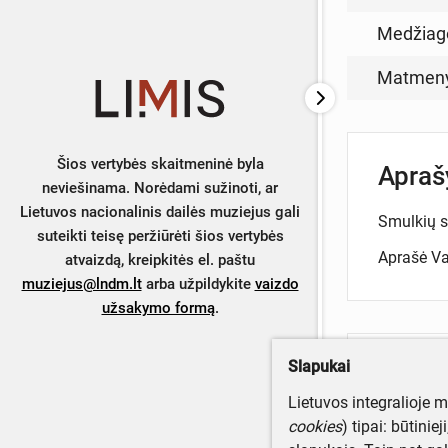
Medžiag
Matmen
Šios vertybės skaitmeninė byla
Apra
neviešinama. Norėdami sužinoti, ar
Lietuvos nacionalinis dailės muziejus gali
Smulkių sk
suteikti teisę peržiūrėti šios vertybės
Aprašė Val
atvaizdą, kreipkitės el. paštu
muziejus@lndm.lt
arba užpildykite
vaizdo
užsakymo formą
.
Slapukai
Turite da
Parašyki
Lietuvos integralioje 
cookies
) tipai: būtinie