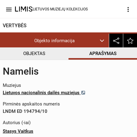
menu
more_vert
LIETUVOS MUZIEJŲ KOLEKCIJOS
VERTYBĖS
Objekto informacija
OBJEKTAS
APRAŠYMAS
Namelis
Muziejus
Lietuvos nacionalinis dailės muziejus
Pirminės apskaitos numeris
LNDM ED 194794/10
Autorius (-iai)
Stasys Vaitkus