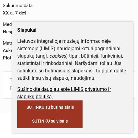
Sukūrimo data
XX a. 7 deš.
Medžiagos
Slapukai
Nespalvota fotojuosta
Lietuvos integralioje muziejų informacinėje
Matmenys
sistemoje (LIMIS) naudojami keturi pagrindiniai
Aukštis – 60 mm
slapukų (angl.
cookies
) tipai: būtinieji, funkciniai,
Plotis – 60 mm
statistiniai ir rinkodariniai. Naršydami toliau Jūs
sutinkate su būtinaisiais slapukais. Taip pat galite
sutikti ir su visų slapukų naudojimu.
Turite daugiau informacijos apie objektą?
Parašykite mums!
Sužinokite daugiau apie LIMIS privatumo ir
slapukų politiką.
SUTINKU su būtinaisiais
SUTINKU su visais