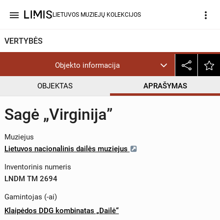
menu
more_vert
LIETUVOS MUZIEJŲ KOLEKCIJOS
VERTYBĖS
Objekto informacija
OBJEKTAS
APRAŠYMAS
Sagė „Virginija”
Muziejus
Lietuvos nacionalinis dailės muziejus
Inventorinis numeris
LNDM TM 2694
Gamintojas (-ai)
Klaipėdos DDG kombinatas „Dailė“