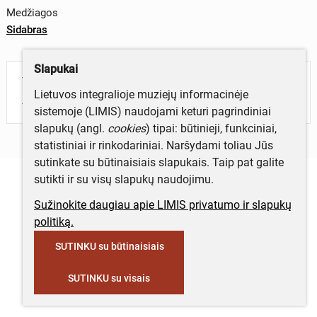
Medžiagos
Sidabras
Slapukai
Turite daugiau informacijos apie objektą?
Lietuvos integralioje muziejų informacinėje
Parašykite mums!
sistemoje (LIMIS) naudojami keturi pagrindiniai
slapukų (angl.
cookies
) tipai: būtinieji, funkciniai,
statistiniai ir rinkodariniai. Naršydami toliau Jūs
sutinkate su būtinaisiais slapukais. Taip pat galite
sutikti ir su visų slapukų naudojimu.
Sužinokite daugiau apie LIMIS privatumo ir slapukų
politiką.
SUTINKU su būtinaisiais
SUTINKU su visais