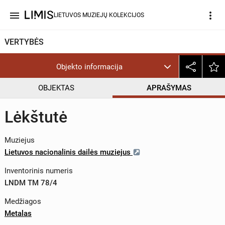
menu
more_vert
LIETUVOS MUZIEJŲ KOLEKCIJOS
VERTYBĖS
Objekto informacija
OBJEKTAS
APRAŠYMAS
Lėkštutė
Muziejus
Lietuvos nacionalinis dailės muziejus
Inventorinis numeris
LNDM TM 78/4
Medžiagos
Metalas