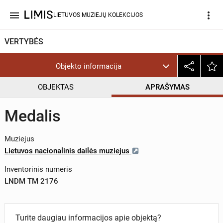
menu
more_vert
LIETUVOS MUZIEJŲ KOLEKCIJOS
VERTYBĖS
Objekto informacija
OBJEKTAS
APRAŠYMAS
Medalis
Muziejus
Lietuvos nacionalinis dailės muziejus
Inventorinis numeris
LNDM TM 2176
Turite daugiau informacijos apie objektą?