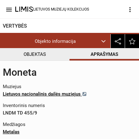
menu
more_vert
LIETUVOS MUZIEJŲ KOLEKCIJOS
VERTYBĖS
Objekto informacija
OBJEKTAS
APRAŠYMAS
Moneta
Muziejus
Lietuvos nacionalinis dailės muziejus
Inventorinis numeris
LNDM TD 455/9
Medžiagos
Metalas