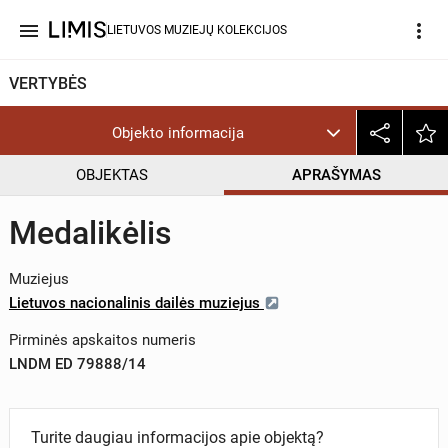
menu
more_vert
LIETUVOS MUZIEJŲ KOLEKCIJOS
VERTYBĖS
Objekto informacija
OBJEKTAS
APRAŠYMAS
Medalikėlis
Muziejus
Lietuvos nacionalinis dailės muziejus
Pirminės apskaitos numeris
LNDM ED 79888/14
Turite daugiau informacijos apie objektą?