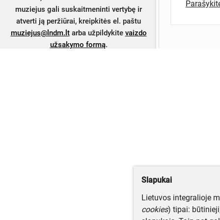
Parašyki
muziejus gali suskaitmeninti vertybę ir
atverti ją peržiūrai, kreipkitės el. paštu
muziejus@lndm.lt
arba užpildykite
vaizdo
užsakymo formą
.
Slapukai
Lietuvos integralioje 
cookies
) tipai: būtinie