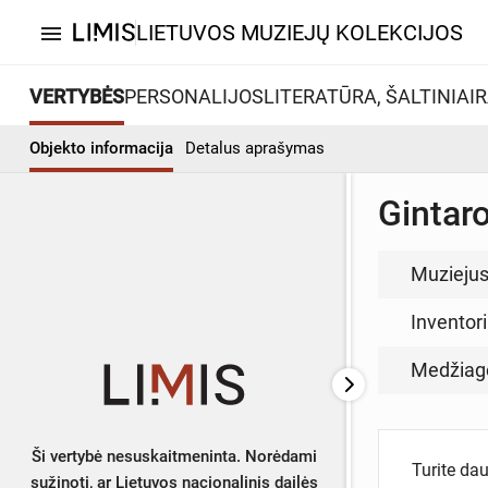
LIETUVOS MUZIEJŲ KOLEKCIJOS
menu
VERTYBĖS
PERSONALIJOS
LITERATŪRA, ŠALTINIAI
R
Objekto informacija
Detalus aprašymas
Gintaro
Muzieju
Inventor
Medžiag
Ši vertybė nesuskaitmeninta. Norėdami
Turite da
sužinoti, ar Lietuvos nacionalinis dailės