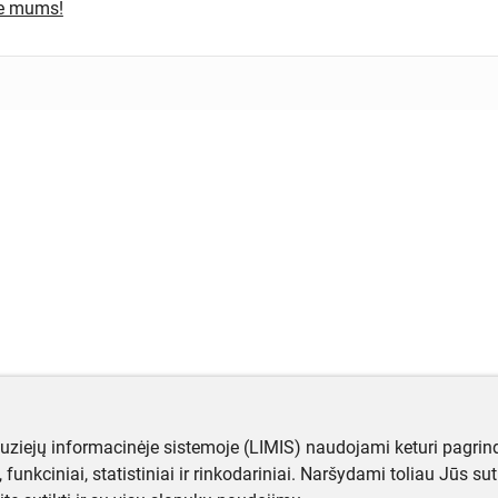
te mums!
muziejų informacinėje sistemoje (LIMIS) naudojami keturi pagrind
ji, funkciniai, statistiniai ir rinkodariniai. Naršydami toliau Jūs s