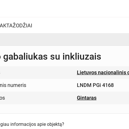
AKTAŽODŽIAI
 gabaliukas su inkliuzais
s
Lietuvos nacionalinis
inis numeris
LNDM PGi 4168
os
Gintaras
ugiau informacijos apie objektą?