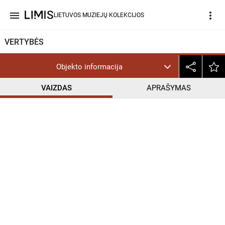
menu
more_vert
LIETUVOS MUZIEJŲ KOLEKCIJOS
VERTYBĖS
Objekto informacija
VAIZDAS
APRAŠYMAS
help_outline
PD